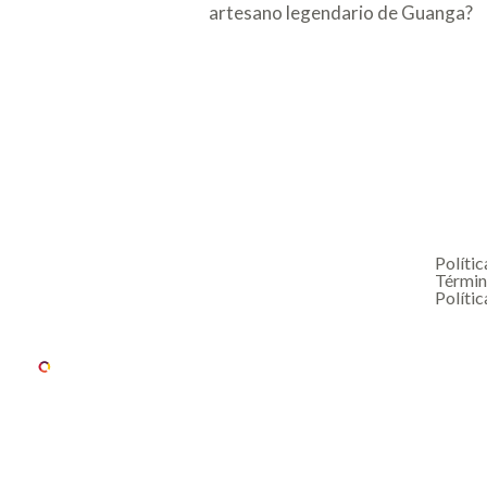
artesano legendario de Guanga?
Polític
Términ
Polític