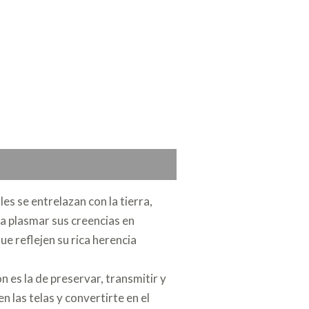
les se entrelazan con la tierra,
ra plasmar sus creencias en
ue reflejen su rica herencia
n es la de preservar, transmitir y
 las telas y convertirte en el