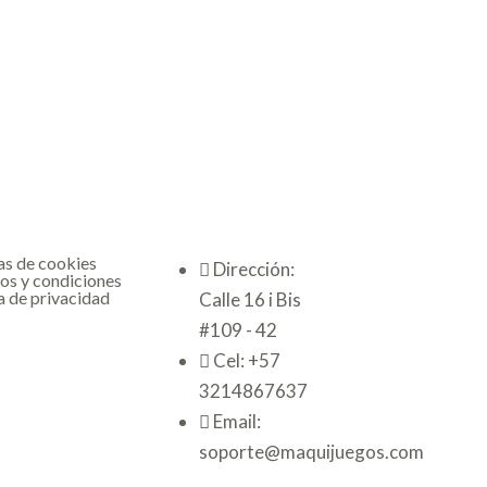
as de cookies
Dirección:
os y condiciones
a de privacidad
Calle 16 i Bis
#109 - 42
Cel: +57
3214867637
Email:
soporte@maquijuegos.com