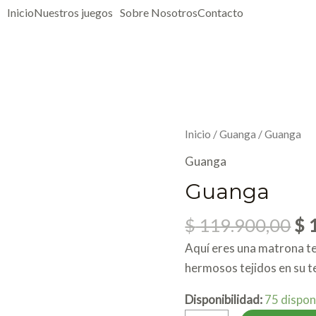
Inicio
Nuestros juegos
Sobre Nosotros
Contacto
Or
Guanga
Inicio
/
Guanga
/ Guanga
pr
cantidad
Guanga
wa
Guanga
$ 
$
119.900,00
$
1
Aquí eres una matrona te
hermosos tejidos en su te
Disponibilidad:
75 dispon