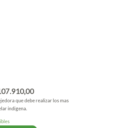
iginal
Current
ice
price
s:
is:
119.900,00.
$ 107.910,00.
07.910,00
jedora que debe realizar los mas
lar indigena.
ibles