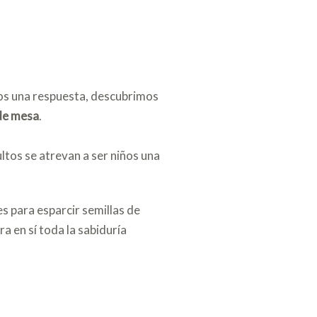
os una respuesta, descubrimos
 de mesa
.
ultos se atrevan a ser niños una
s para esparcir semillas de
a en sí toda la sabiduría