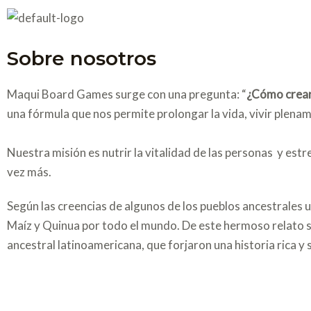
Ir
al
contenido
Sobre nosotros
Maqui Board Games surge con una pregunta: “
¿Cómo crear 
una fórmula que nos permite prolongar la vida, vivir plenam
Nuestra misión es nutrir la vitalidad de las personas y estr
vez más.
Según las creencias de algunos de los pueblos ancestrales u
Maíz y Quinua por todo el mundo. De este hermoso relato sur
ancestral latinoamericana, que forjaron una historia rica y 